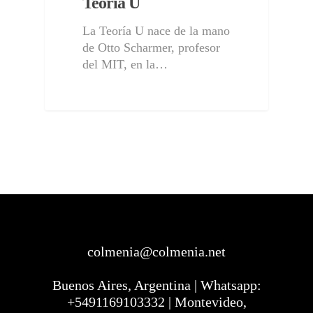
Teoría U
La Teoría U nace de la mano
de Otto Scharmer, profesor
del MIT, en la…
colmenia@colmenia.net
Buenos Aires, Argentina | Whatsapp:
+5491169103332 | Montevideo,